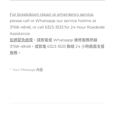
For breakdown repair or emergency service
,
please call or Whatsapp our service hotline at
3768-4848, or call 6323-3533 for 24 Hour Roadside
Assistance.
如遇緊急故障
，請致電或 Whatsapp 維修服務熱線
3768-4848，或致電 6323-3533 聯絡 24 小時路面支援
服務。
Your Message 內容